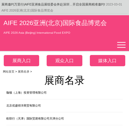
展商邀约万里行|AIFE亚洲食品展组委会奔赴深圳，开启全国展商精准邀约!
2023-03-01
来自大自然的馈赠——大兴安岭野生浆果
AIFE 2026亚洲(北京)国际食品博览会
2023-02-27
食品周刊|书亦烧仙草收购「霓裳茶舞」60%股权
2023-02-27
AIFE 2026亚洲(北京)国际食品博览会
一盏茉莉花，香溢北京城，张一元，让世界重新认识 中国茶 ！
2023-03-01
AIFE 2026 Asia (Beijing) International Food EXPO
展商入口
观众入口
媒体入口
网站首页
>
展商名录
>
展商名录
咖顿（上海）投资管理有限公司
北京优盛得洋商贸有限公司
欧联行（天津）国际贸易有限公司天津分公司