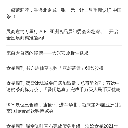
一盏茉莉花，香溢北京城，张一元，让世界重新认识 中国
茶 ！
展商邀约万里行|AIFE亚洲食品展组委会奔赴深圳，开启
全国展商精准邀约!
来自大自然的馈赠——大兴安岭野生浆果
食品周刊|书亦烧仙草收购「霓裳茶舞」60%股权
食品周刊|蜜雪冰城减免门店加盟费，总额近2亿；万达申
请奶茶商标万茶；「爱氏热狗」完成千万级人民币天使轮
90%展位已售罄，速抢~丨进军华北，就来第26届亚洲(北
京)国际食品饮料博览会!
食品周刊|瑞幸咖啡宣布完成债务重组；洽洽食品2021年