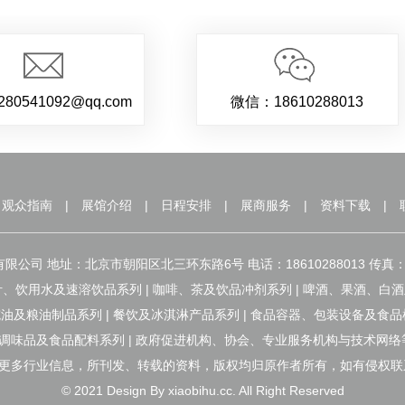
80541092@qq.com
微信：18610288013
观众指南
|
展馆介绍
|
日程安排
|
展商服务
|
资料下载
|
公司 地址：北京市朝阳区北三环东路6号 电话：18610288013 传真：400
、饮用水及速溶饮品系列 | 咖啡、茶及饮品冲剂系列 | 啤酒、果酒、白酒
橄榄油及粮油制品系列 | 餐饮及冰淇淋产品系列 | 食品容器、包装设备及食
| 调味品及食品配料系列 | 政府促进机构、协会、专业服务机构与技术网络
更多行业信息，所刊发、转载的资料，版权均归原作者所有，如有侵权联
© 2021 Design By xiaobihu.cc. All Right Reserved