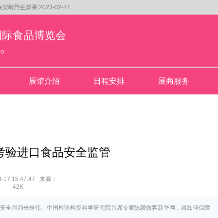
兴安岭野生浆果
2023-02-27
京)国际食品博览会
「霓裳茶舞」60%股权
2023-02-27
PO
张一元，让世界重新认识 中国茶 ！
2023-03-01
展馆介绍
日程安排
展商服务
”考验进口食品安全监管
3-17 15:47:47 来源：
42K
品安全局局长林伟、中国检验检疫科学研究院首席专家陈颖做客新华网，就如何保障