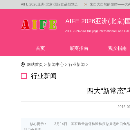
AIFE 2026亚洲(北京)国际食品博览会
来自大自然的馈赠——大
AIFE 2026亚洲(北
食品周刊|书亦烧仙草收购
AIFE 2026 Asia (Beijing) International Food EX
一盏茉莉花，香溢北京城，
首页
展商指南
观众指南
网站首页
>
新闻中心
>
行业新闻
>
行业新闻
四大“新常态
2015-0
核心提示： 3月14日，国家质量监督检验检疫总局进出口食