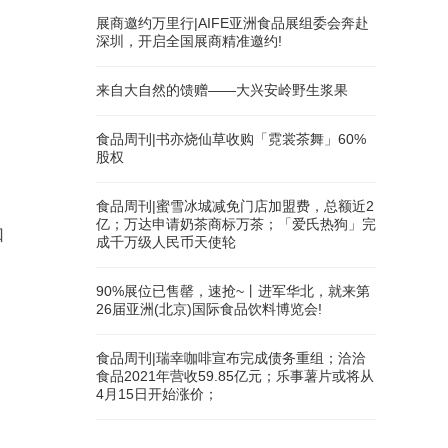
展商邀约万里行|AIFE亚洲食品展组委会奔赴
深圳，开启全国展商精准邀约!
来自大自然的馈赠——大兴安岭野生浆果
食品周刊|书亦烧仙草收购「霓裳茶舞」60%
股权
食品周刊|蜜雪冰城减免门店加盟费，总额近2
亿；万达申请奶茶商标万茶；「爱氏热狗」完
如
成千万级人民币天使轮
90%展位已售罄，速抢~丨进军华北，就来第
26届亚洲(北京)国际食品饮料博览会!
食品周刊|瑞幸咖啡宣布完成债务重组；洽洽
食品2021年营收59.85亿元；乐事薯片或将从
4月15日开始涨价；