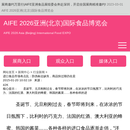
展商邀约万里行|AIFE亚洲食品展组委会奔赴深圳，开启全国展商精准邀约!
2023-03-01
AIFE 2026亚洲(北京)国际食品博览会
来自大自然的馈赠——大兴安岭野生浆果
2023-02-27
食品周刊|书亦烧仙草收购「霓裳茶舞」60%股权
2023-02-27
AIFE 2026亚洲(北京)国际食品博览会
一盏茉莉花，香溢北京城，张一元，让世界重新认识 中国茶 ！
2023-03-01
AIFE 2026 Asia (Beijing) International Food EXPO
展商入口
观众入口
媒体入口
网站首页
>
新闻中心
>
行业新闻
>
进口食品市场有点乱：防伪标志缺失，商品快过期仍在卖
2015-01-20 10:02:19 来源：
42K
核心提示： 圣诞节、元旦刚刚过去，春节即将到来，在浓浓的节日氛围下，比利时的巧克
力、法国的红酒、澳大利亚的蜂蜜、韩国的酱菜……各种各样的进
圣诞节、元旦刚刚过去，春节即将到来，在浓浓的节
日氛围下，比利时的巧克力、法国的红酒、澳大利亚的蜂
蜜、韩国的酱菜……各种各样的进口食品逐渐走俏，“洋