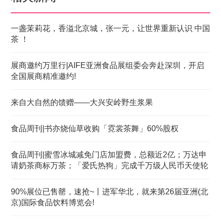
一盏茉莉花，香溢北京城，张一元，让世界重新认识 中国
茶 ！
展商邀约万里行|AIFE亚洲食品展组委会奔赴深圳，开启
全国展商精准邀约!
来自大自然的馈赠——大兴安岭野生浆果
食品周刊|书亦烧仙草收购「霓裳茶舞」60%股权
食品周刊|蜜雪冰城减免门店加盟费，总额近2亿；万达申
请奶茶商标万茶；「爱氏热狗」完成千万级人民币天使轮
90%展位已售罄，速抢~丨进军华北，就来第26届亚洲(北
京)国际食品饮料博览会!